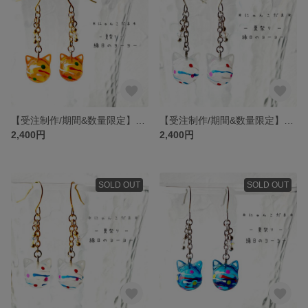
【受注制作/期間&数量限定】にゃんこだま 夏祭り 縁日のヨーヨー 橙 ゴールド 耳飾り ピアス イヤリング 水風船 猫 猫耳 【次回夏頃受付開始(*´˘`*)♡】
【受注制作/期間&数量限定】にゃんこだま 夏祭り 縁日のヨーヨー 白 シルバー 耳飾り ピアス イヤリング 水風船 猫 猫耳 【次回夏頃受付開始(*´˘`*)♡】
2,400円
2,400円
SOLD OUT
SOLD OUT