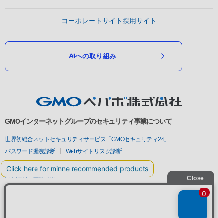
コーポレートサイト
採用サイト
AIへの取り組み
GMOインターネットグループのセキュリティ事業について
世界初総合ネットセキュリティサービス「GMOセキュリティ24」
パスワード漏洩診断
Webサイトリスク診断
セキュリティ相談AIチャットボット
実在証明・盗聴対策
サイバー攻撃対策（GMOサイバーセキュリティ byイエラエ）
サイバー攻撃対策（GMO Flatt Security）
なりすまし対策
セキュリティ事業の軌跡