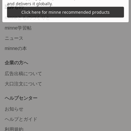
読みもの
minneとものづくりと
minne学習帖
ニュース
minneの本
企業の方へ
広告出稿について
大口注文について
ヘルプセンター
お知らせ
ヘルプとガイド
利用規約