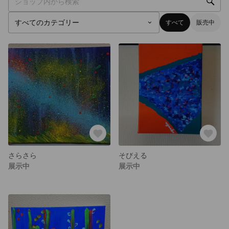
すべて
販売中
さらさら
そびえる
展示中
展示中