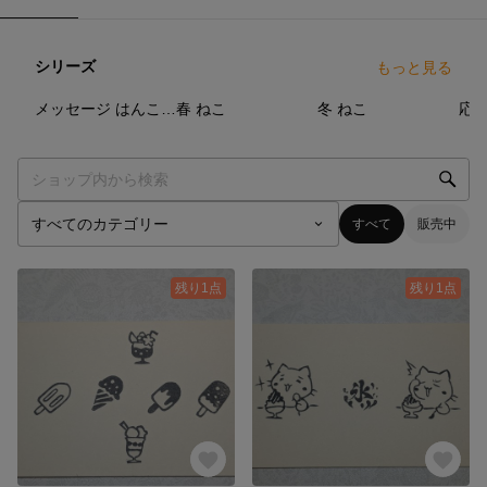
シリーズ
もっと見る
6
点
11
点
8
点
メッセージ はんこ ねこ
春 ねこ
冬 ねこ
応
すべて
販売中
残り1点
残り1点