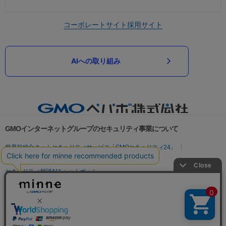
コーポレートサイト
採用サイト
AIへの取り組み
GMOインターネットグループのセキュリティ事業について
世界初総合ネットセキュリティサービス「GMOセキュリティ24」
パスワード漏洩診断
Webサイトリスク診断
セキュリティ相談AIチャットボット
実在証明・盗聴対策
サイバー攻撃対策（GMOサイバーセキュリティ byイエラエ）
サイバー攻撃対策（GMO Flatt Security）
なりすまし対策
セキュリティ事業の軌跡