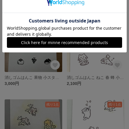
残り1点
残り1点
消しゴムはんこ 果物 小スタンプ 12個セット
消しゴムはんこ ねこ 春 蜂 小鳥 居眠りいちご5個セット
3,000円
2,100円
残り1点
残り1点