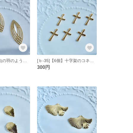
[ｂ-36]【3個】虫の羽のような真鍮パーツ ゴールド
[ｂ-35]【6個】十字架のコネクター ゴールド
300円