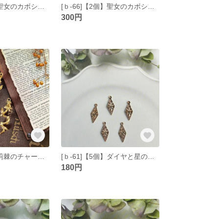
[ｂ-67]【1個】聖女のカボション 大
[ｂ-66]【2個】聖女のカボション 小
300円
[ｂ-62]【2個】荊棘のチャーム ゴールド
[ｂ-61]【5個】ダイヤと星の小さなチャーム ゴールド
180円