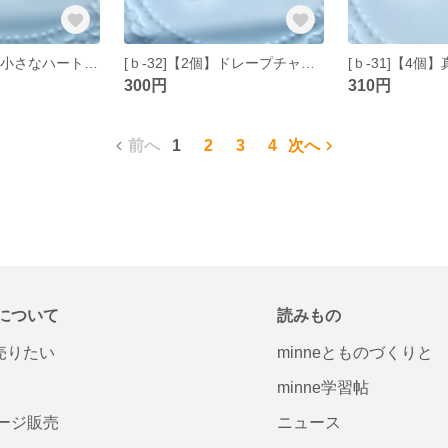
[ｂ-33]【10個】小さなハートの真鍮チャーム ゴールド
[ｂ-32]【2個】ドレープチャーム（小） ゴールド
300円
310円
前へ
1
2
3
4
次へ
について
読みもの
で売りたい
minneとものづくりと
minne学習帖
ージ販売
ニュース