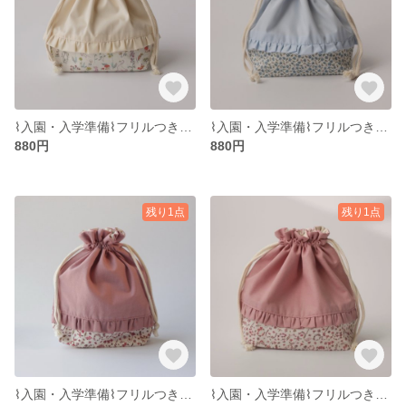
⌇入園・入学準備⌇‎フリルつきお弁当袋 ‹‹ n-b4 ›› リバティ生地/セオ/アイボリー/動物柄/給食袋/北欧/巾着袋/
⌇入園・入学準備⌇‎フリルつきお弁当袋 ‹‹ n-b2 ›› リバティ生地/花柄/ベビーブルー/水色/給食袋/巾着袋/給食/女の子
880円
880円
残り1点
残り1点
⌇入園・入学準備⌇‎フリルつき巾着袋 ‹‹ n-k1 ›› リバティ生地/花柄/ローズピンク/くすみカラー/給食袋/コップ袋/小物入れ/女の子
⌇入園・入学準備⌇‎フリルつきお弁当袋 ‹‹ n-b1 ›› リバティ生地/花柄/ローズピンク/ダスティピンク/給食袋/巾着/巾着袋/女の子