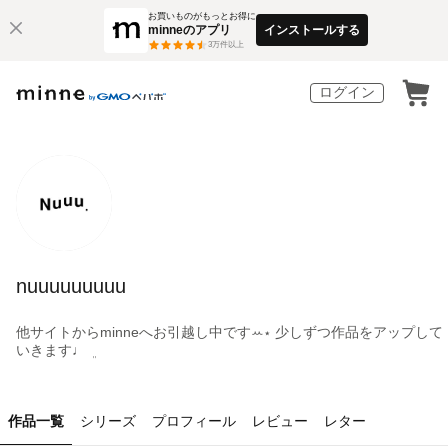
お買いものがもっとお得に
minneのアプリ
インストールする
3
万件以上
ログイン
nuuuuuuuuu
他サイトからminneへお引越し中ですꕀ⋆ 少しずつ作品をアップして
いきます♩ ܸ
作品一覧
シリーズ
プロフィール
レビュー
レター