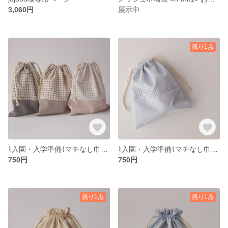
3,060円
展示中
残り1点
⌇入園・入学準備⌇‎マチなし巾着袋‹‹ n-c10~12 ››チェック/ウィンドウチェック/くすみカラー/男の子/女の子/給食袋/コップ袋/巾着
⌇入園・入学準備⌇‎マチなし巾着袋‹‹ n-c9 ››ギンガムチェック/水色/ブルー/男の子/女の子/シワになりにくい/給食袋/コップ袋/小物入れ/
750円
750円
残り1点
残り1点