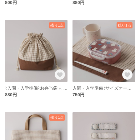
800円
880円
残り1点
残り1点
⌇入園・入学準備⌇‎お弁当袋 ‹‹ n-b5 ›› チェック生地/チェック柄/ウィンドウチェック/ブラウン/茶色/くすみカラー/給食袋/巾着/男の子/女の子
入園・入学準備⌇サイズオーダー可┊︎ランチョンマット横‹‹ n-m5 ›› チェック柄/くすみカラー/ブラウン/茶色/給食ナフキン/ナフキン/お弁当
880円
750円
残り1点