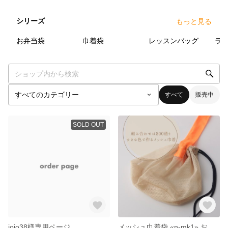
シリーズ
もっと見る
4
点
3
点
1
点
お弁当袋
巾着袋
レッスンバッグ
ラ
すべて
販売中
SOLD OUT
jojo38様専用ページ
メッシュ巾着袋 «n-mk1» お好きなカラーでフルオーダー︎︎◌お砂場 レジャー プール 海 サウナ 夏 外遊び