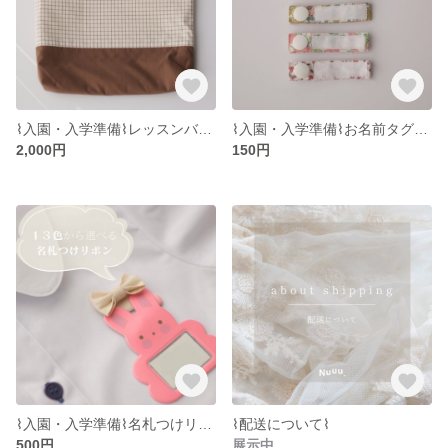
⌇入園・入学準備⌇‎レッスンバッグ‹‹ n-L5 ››チェック柄/ブラウン/くすみカラー/キルト/キルティング/保育園/幼稚園/小学校
⌇入園・入学準備⌇お名前タグ(スナップ式ネームタグ)/洋服タグ/ネームラベル/名入れなし/リバティ/花柄/お名前リボン/女の子
2,000円
150円
⌇入園・入学準備⌇名札つけリボン«n-r1»名札つけワッペン/名札付け/制服/リバティ/くすみカラー/花柄/セオ/女の子
⌇配送について⌇
500円
展示中