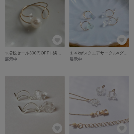
✨増税セール300円OFF✨淡水パールAA＋＋×ハーキマーダイヤモンド×14kgfワイヤー リング
１４kgfスクエアサークル×グリーンアメジストピアス サマーセール〔ノンホールイヤリング変更可〕
展示中
展示中