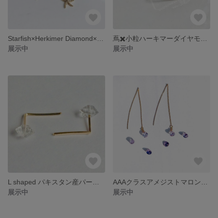
Starfish×Herkimer Diamond×Freshwater pearl サークルピアス 14kgf
蔦✖️小粒ハーキマーダイヤモンドAAAクラス4月の誕生石 14kgf グリッターワイヤーバージョン
展示中
展示中
L shaped パキスタン産パーキマーダイヤモンドAAクラス 一粒ピアス
AAAクラスアメジストマロン×アメリカンピアス k16gp 14kgf
展示中
展示中