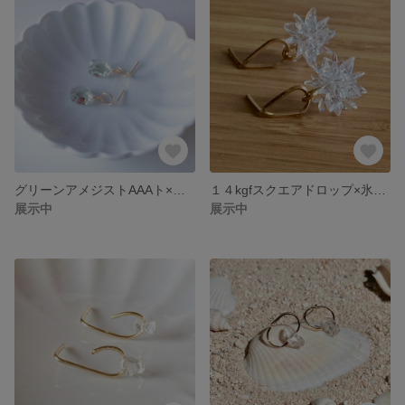
グリーンアメジストAAAト×サークルピアス 14kgf〔ノンホールイヤリング変更可〕
１４kgfスクエアドロップ×氷の結晶フラワー ピアス〔ノンホールイヤリング変更可〕
展示中
展示中