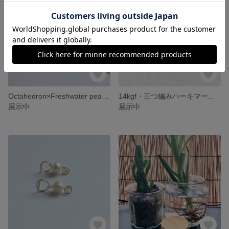
Octahedron×Freshwater pearl ネックレス k14gf
14kgf・三つ編みハーキマーダイヤモンド✖️ピンキーリング
展示中
展示中