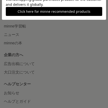
読みもの
minneとものづくりと
minne学習帖
ニュース
minneの本
企業の方へ
広告出稿について
大口注文について
ヘルプセンター
お知らせ
ヘルプとガイド