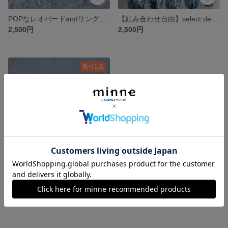
POPなレオパードandリングネイル
【組み合わせ自由】select design シリーズ
2,500円
2,500円
残り1点
月モチーフのツートンカラーネイルチップ
2,500円