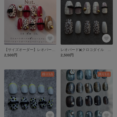
【サイズオーダー】レオパード✖️ピンクレッド pop color ネイルチップ/アニマル/ピンクネイル/モード/個性派
レオパード✖️クロコダイル animal design nail tip
2,500円
2,500円
残り1点
残り1点