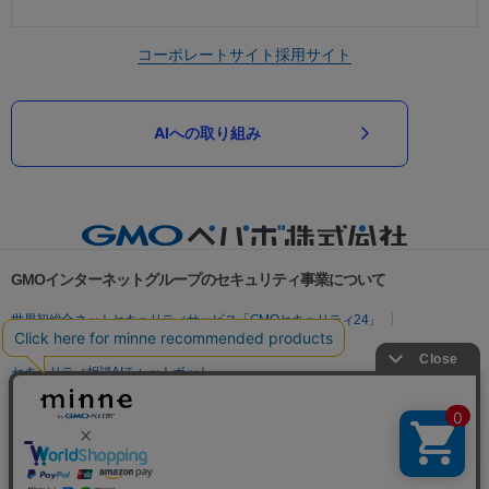
コーポレートサイト
採用サイト
AIへの取り組み
GMOインターネットグループのセキュリティ事業について
世界初総合ネットセキュリティサービス「GMOセキュリティ24」
パスワード漏洩診断
Webサイトリスク診断
セキュリティ相談AIチャットボット
実在証明・盗聴対策
サイバー攻撃対策（GMOサイバーセキュリティ byイエラエ）
サイバー攻撃対策（GMO Flatt Security）
なりすまし対策
セキュリティ事業の軌跡