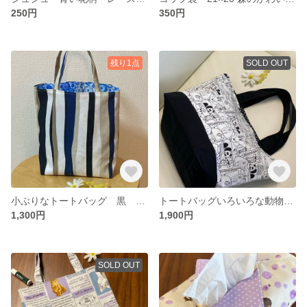
250円
350円
残り1点
SOLD OUT
小ぶりなトートバッグ 黒 紺 ベージュのストライプ×青い花柄 マチあり 裏地付き
トートバッグいろいろな動物柄と黒の無地 裏地付き
1,300円
1,900円
SOLD OUT