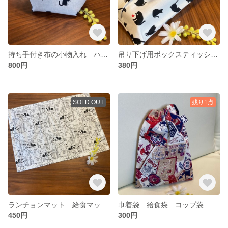
持ち手付き布の小物入れ ハチワレねこ×黒地に白いドット
吊り下げ用ボックスティッシュカバー 黒猫と小さなハート
800円
380円
SOLD OUT
残り1点
ランチョンマット 給食マット いろいろな動物柄 29.5×40
巾着袋 給食袋 コップ袋 アメリカンポップなプリント
450円
300円