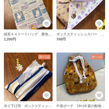
縦長Ａ４トートバッグ 裏地付き マチ無し お座りネコさんと英語のロゴ
ボックスティッシュカバー ハリネズミとくだもの ラベンダー色
1,200円
700円
残り1点
残り1点
吊り下げ用 ボックスティッシュカバー 黒 紺 ベージュのストライプ
巾着ポーチ 18×18 森の動物柄 からし色 マチあり 裏地付き