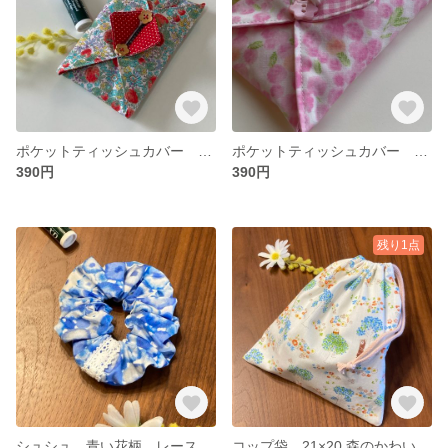
ポケットティッシュカバー 大人なイチゴ柄と赤地に白のピンドット 花形のボタン
ポケットティッシュカバー ピンクの花柄とギンガムチェック ピンクの花形シェルボタン
390円
390円
残り1点
シュシュ 青い花柄 レース付き
コップ袋 21×20 森のかわいい動物柄 方絞り 裏地無し