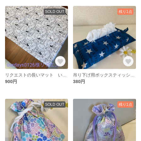
SOLD OUT
残り1点
リクエストの長いマット いろいろな動物柄 一枚仕立て
吊り下げ用ボックスティッシュカバー 英語のロゴにラメの星柄
900円
380円
SOLD OUT
残り1点