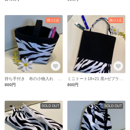
残り1点
残り1点
持ち手付き 布の小物入れ ゼブラ柄
ミニトート18×21 黒×ゼブラ 手提げ
800円
800円
SOLD OUT
SOLD OUT