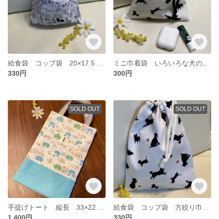
給食袋 コップ袋 20×17.5 いろいろな動物柄
ミニ巾着袋 いろいろな犬のシルエット 片絞り 裏地無し
330円
300円
SOLD OUT
SOLD OUT
手提げトート 縦長 33×22 森の中の動物たち+水色
給食袋 コップ袋 方絞り巾着 いろいろな犬のシルエット柄
1,400円
330円