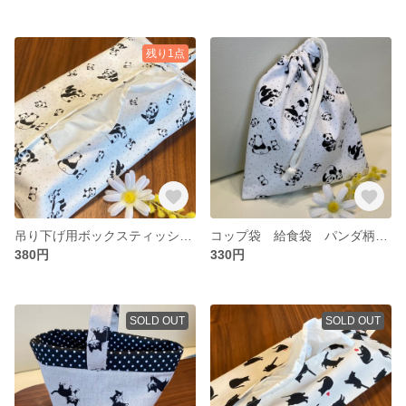
残り1点
吊り下げ用ボックスティッシュカバー 親子のパンダとピンドット柄
コップ袋 給食袋 パンダ柄 20×17 片絞り 巾着袋
380円
330円
SOLD OUT
SOLD OUT