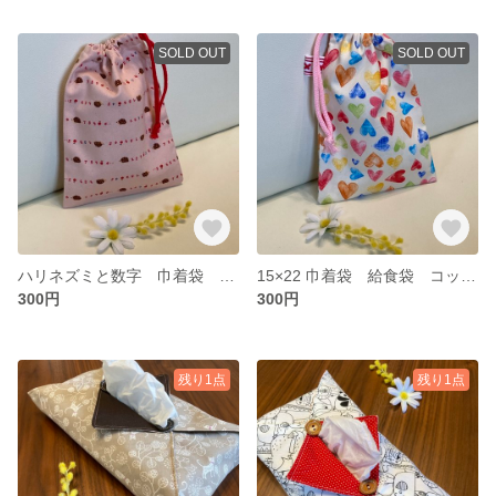
SOLD OUT
SOLD OUT
ハリネズミと数字 巾着袋 給食袋 コップ袋 方絞り マチなし 裏地なし
15×22 巾着袋 給食袋 コップ袋 カラフルなハート柄
300円
300円
残り1点
残り1点