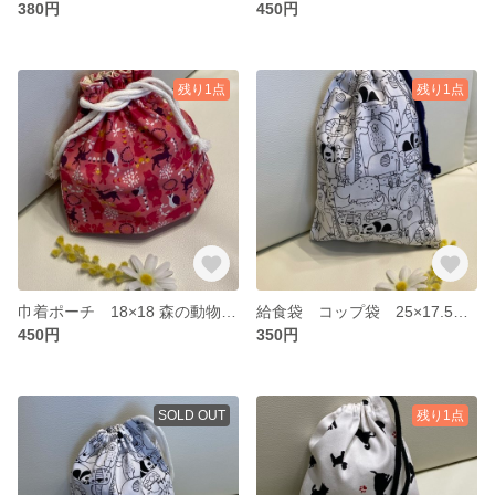
380円
450円
残り1点
残り1点
巾着ポーチ 18×18 森の動物柄 ベリー色 両絞り 裏地付き
給食袋 コップ袋 25×17.5いろいろな動物柄
450円
350円
SOLD OUT
残り1点