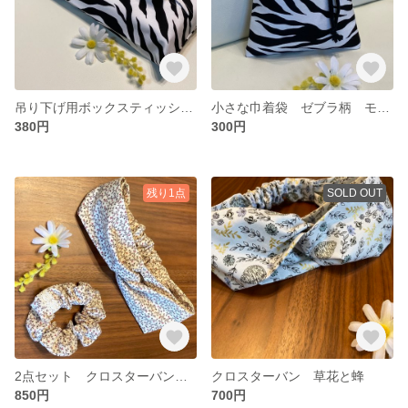
吊り下げ用ボックスティッシュカバー ゼブラ柄
小さな巾着袋 ゼブラ柄 モノトーン 片絞り 裏地無し
380円
300円
残り1点
SOLD OUT
2点セット クロスターバンとシュシュ 小さな草花
クロスターバン 草花と蜂
850円
700円