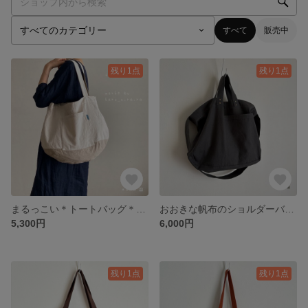
すべて
販売中
残り1点
残り1点
まるっこい＊トートバッグ＊コットンリネン＊生成り×ベージュ
おおきな帆布のショルダーバッグ＊2way＊ダークグレー
5,300円
6,000円
残り1点
残り1点