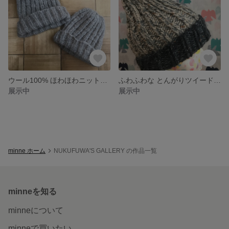
ウール100% ほわほわニット帽 セット
ふわふわな とんがりツイードニット帽 グレー×ネイビー
展示中
展示中
minne ホーム
NUKUFUWA'S GALLERY の作品一覧
minneを知る
minneについて
minneで買いたい