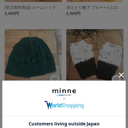
[受注製作商品] ルームソックス やさしいイエローの靴下(short)
冷えとり靴下 ブルー×イエロー Sサイズ
2,400円
2,500円
ウール100% グリーンの帽子
ウール つぶつぶ毛糸のハンドウォーマー
展示中
展示中