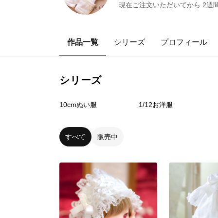
現在ご注文いただいてから 2週
作品一覧
シリーズ
プロフィール
シリーズ
3
点
8
点
10cmぬい服
1/12お洋服
すべて
販売中