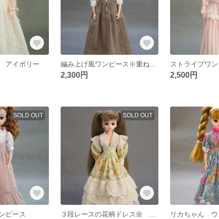
 アイボリー
編み上げ風ワンピース※重ね着専用
ストライプワン
2,300円
2,500円
SOLD OUT
SOLD OUT
ンピース
３段レースの花柄ドレス🌼 イエロー