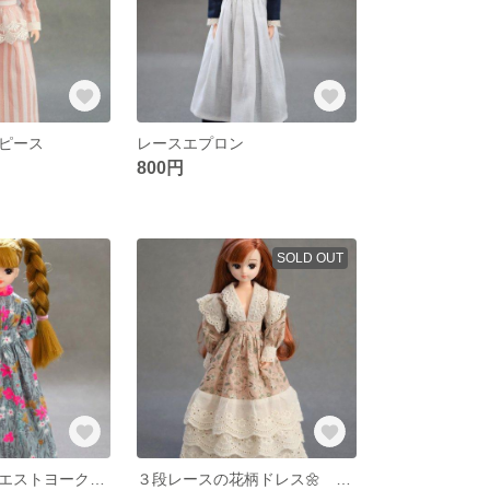
ピース
レースエプロン
800円
SOLD OUT
リカちゃん ウエストヨーク切替ドレス ネオンピンク
３段レースの花柄ドレス🌼 ピンク