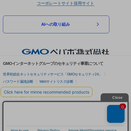
コーポレートサイト
採用サイト
AIへの取り組み
GMOインターネットグループのセキュリティ事業について
世界初総合ネットセキュリティサービス「GMOセキュリティ24」
パスワード漏洩診断
Webサイトリスク診断
セキュリティ相談AIチャットボット
実在証明・盗聴対策
サイバー攻撃対策（GMOサイバーセキュリティ byイエラエ）
サイバー攻撃対策（GMO Flatt Security）
なりすまし対策
セキュリティ事業の軌跡