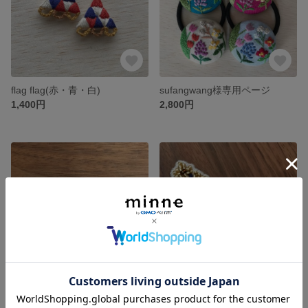
flag flag(赤・青・白)
sufangwang様専用ページ
1,400円
2,800円
tulip
仲良し3姉妹ブローチ
展示中
展示中