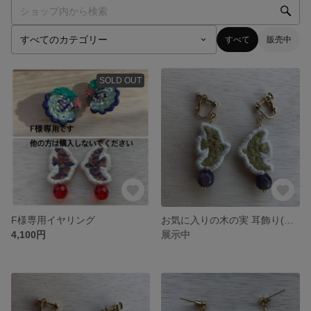
すべて
販売中
SOLD OUT
F様専用イヤリング
お気に入りの木の実 耳飾り(薄抹茶)
4,100円
展示中