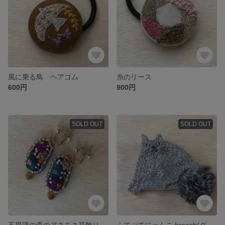
風に乗る鳥 ヘアゴム
糸のリース
600円
900円
SOLD OUT
SOLD OUT
不思議の森のアネモネ耳飾り(青)
ふてぶてにゃんこ brooch(グレー)