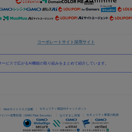
コーポレートサイト
採用サイト
ービスで広がるAI機能の取り組みをまとめて紹介しています。
セキュリティ相談AIチャットボット
Webサイトリスク診断
セキュリティ事業の軌跡
サイバー攻撃対策（GMO Flatt Security）
なりすまし対策