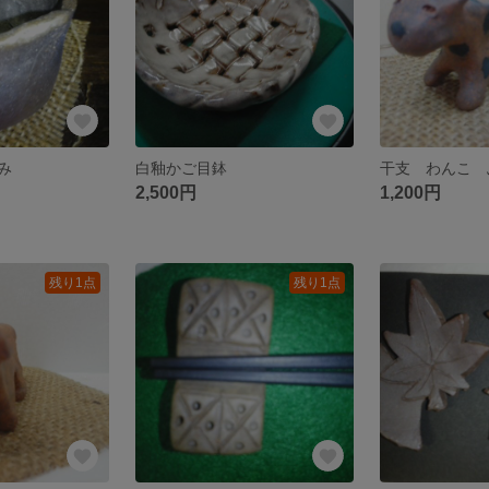
み
白釉かご目鉢
干支 わんこ 
2,500円
1,200円
残り1点
残り1点