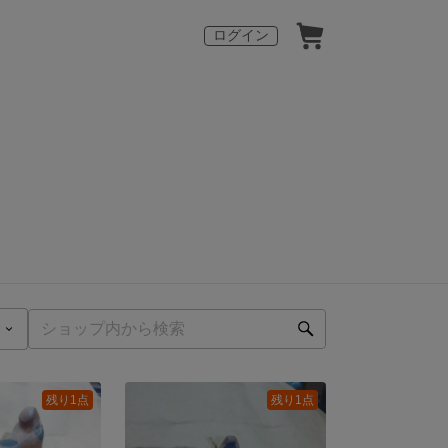
ログイン
残り1点
残り1点