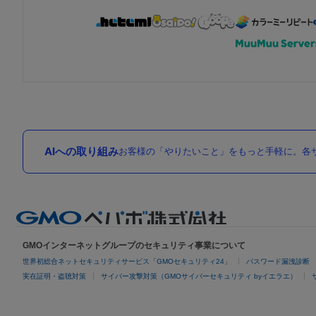
AIへの取り組み
お客様の「やりたいこと」をもっと手軽に。各サ
GMOインターネットグループのセキュリティ事業について
世界初総合ネットセキュリティサービス「GMOセキュリティ24」
パスワード漏洩診断
実在証明・盗聴対策
サイバー攻撃対策（GMOサイバーセキュリティ byイエラエ）