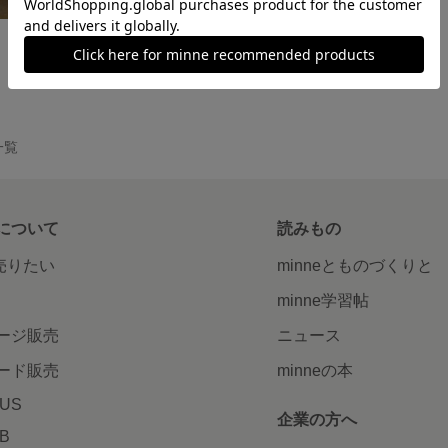
お願い小地蔵
1,200円
一覧
について
読みもの
で売りたい
minneとものづくりと
minne学習帖
ージ販売
ニュース
ード販売
minneの本
LUS
企業の方へ
AB