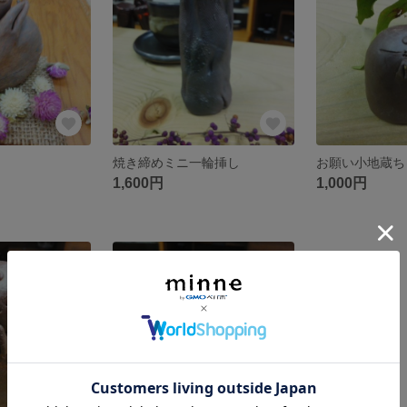
焼き締めミニ一輪挿し
お願い小地蔵ち
1,600円
1,000円