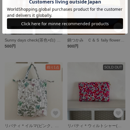
Sunny days check(茶色×白) ポーチ 16㎝ファスナー Ｃ＆Ｓ
鍋つかみ Ｃ＆Ｓ faily flower(イエロー)×ダンガリー
500円
900円
残り1点
SOLD OUT
リバティ＊イルマ(ピンク、紫)シューズバッグ シューズケース 持ち手つきシューズケース 大人シューズケース エコバッグ
リバティ＊ウィルトシャー(ピンク) スリムポーチ 化粧ポーチ 14㎝ファスナー