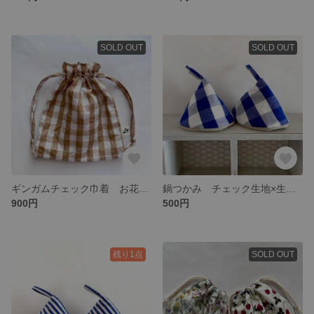
SOLD OUT
SOLD OUT
ギンガムチェック巾着 お花タグ付き巾着 カフェオレ色×白 1.3㎝幅チェック
鍋つかみ チェック生地×生成り綿麻 チェックアンドストライプ
900円
500円
残り1点
SOLD OUT