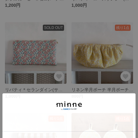
1,200円
1,000円
SOLD OUT
残り1点
リバティ＊セランダイン(サーモンピンク) 通帳ケース ポーチ
リネン半月ポーチ 半月ポーチ リネンポーチ ポーチ 花柄ポーチ / faily flower イエロー
1,000円
800円
残り1点
残り1点