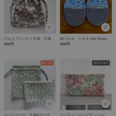
ひもまでリバティ巾着 巾着 メイモリス(グレー)
鍋つかみ Ｃ＆Ｓ faily flower(ブルー)×ダンガリー
900円
900円
残り1点
SOLD OUT
ダブルガーゼ 巾着&ポーチセット 出産のお祝いに
リバティ＊ローズザンジー(オレンジ) 通帳ケース ポーチ