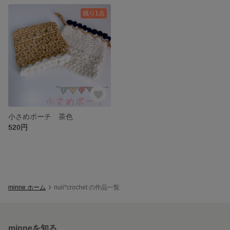
残り1点
小さめポーチ 茶色
520円
minne ホーム
nuii*crochet の作品一覧
minneを知る