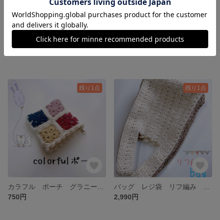
柴犬 ハンドウォーマー 豆柴 手袋 かわいい かぎ針 ペット
柴犬 ポーチ 豆柴 かぎ針 手編み 毛糸 ペット コットン
2,200円
1,400円
残り1点
残り1点
カラフル ポーチ グラニースクエア コットン
バッグ レジ袋 リフ編み コットン シンプル
750円
2,990円