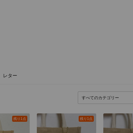
レター
残り1点
残り1点