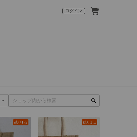
ログイン
残り1点
残り1点