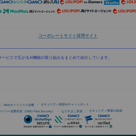
コーポレートサイト
採用サイト
ービスで広がるAI機能の取り組みをまとめて紹介しています。
セキュリティ相談AIチャットボット
Webサイトリスク診断
セキュリティ事業の軌跡
サイバー攻撃対策（GMO Flatt Security）
なりすまし対策