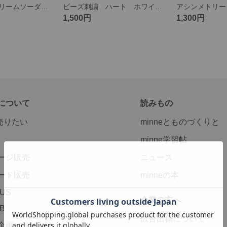
ビーズ刺繍 クリームソーダ バッグチャーム ブローチ
ビーズ刺繍 ハート ホワイトゴールド
1,500円
1,300円
について
読みもの
で売りたい
minneとものづくりと
minne学習帖
ージ販売
ニュース
ード販売
minneの本
LUS
企業の方へ
AB
広告出稿について
企画・イベント