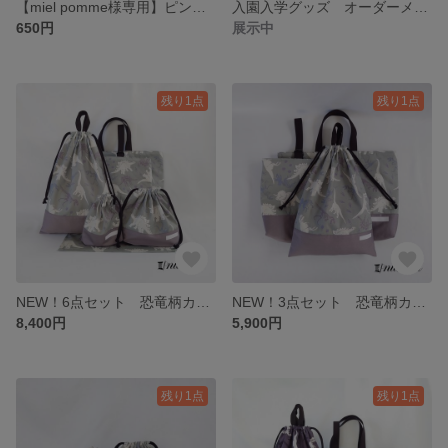
【miel pomme様専用】ピンク紫花柄 ランチョンマット
入園入学グッズ オーダーメイドについて
650円
展示中
残り1点
残り1点
NEW！6点セット 恐竜柄カーキ/切替グレー レッスンバッグ＆上靴入れ＆体操服入れ＆お弁当袋＆コップ袋＆ランチョンマット 6点セット
NEW！3点セット 恐竜柄カーキ/切替グレー レッスンバッグ&上靴入れ&体操服入れ 3点セット
8,400円
5,900円
残り1点
残り1点