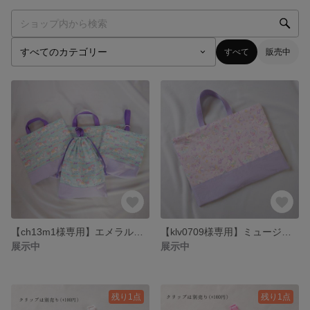
すべて
販売中
【ch13m1様専用】エメラルドユニコーン レッスンバッグ&上靴入れ&体操服入れ＆便利袋 4点セット
【klv0709様専用】ミュージカルユニコーン柄ラベンダー/切替ラベンダー レッスンバッグ
展示中
展示中
残り1点
残り1点