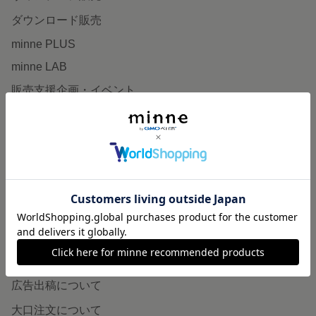
ダウンロード販売
minne PLUS
minne LAB
販売支援企画・イベント
読みもの
minneとものづくりと
minne学習帖
ニュース
minneの本
企業の方へ
広告出稿について
大口注文について