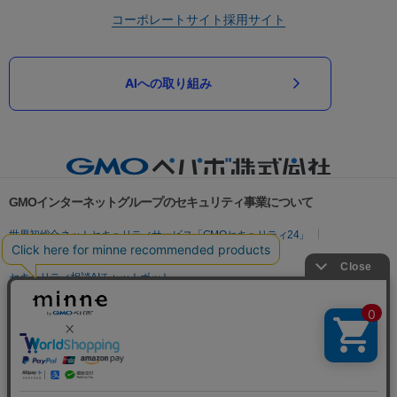
コーポレートサイト
採用サイト
AIへの取り組み
GMOインターネットグループのセキュリティ事業について
世界初総合ネットセキュリティサービス「GMOセキュリティ24」
パスワード漏洩診断
Webサイトリスク診断
セキュリティ相談AIチャットボット
実在証明・盗聴対策
サイバー攻撃対策（GMOサイバーセキュリティ byイエラエ）
サイバー攻撃対策（GMO Flatt Security）
なりすまし対策
セキュリティ事業の軌跡