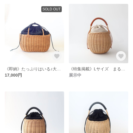
SOLD OUT
《即納》たっぷりはいる♪大きめお買い物かごバッグ big oval basket 【現品限り】
《特集掲載》Lサイズ まるいかごバッグ Round basket 【受注製作】
17,000円
展示中