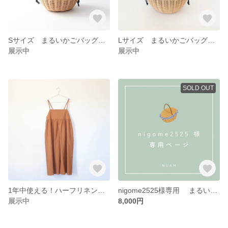
Sサイズ まるいかごバッグ Round basket 【受注製作】
Lサイズ まるいかごバッグ（ブラック） Round basket 【受注製作】
展示中
展示中
SOLD OUT
1年中使える！ハーフリネンのキャミソールサロペット 《大人服 M、L展開》
nigome2525様専用 まるいかごバッグ（S、ハンドルカバーなし）
展示中
8,000円