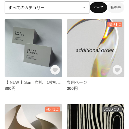
すべて
販売中
残り1点
【 NEW 】Sumi 席札 1枚¥80〜
専用ページ
800円
300円
残り1点
SOLD OUT