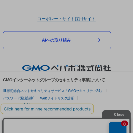
コーポレートサイト
採用サイト
AIへの取り組み
GMOインターネットグループのセキュリティ事業について
世界初総合ネットセキュリティサービス「GMOセキュリティ24」
パスワード漏洩診断
Webサイトリスク診断
セキュリティ相談AIチャットボット
実在証明・盗聴対策
サイバー攻撃対策（GMOサイバーセキュリティ byイエラエ）
サイバー攻撃対策（GMO Flatt Security）
なりすまし対策