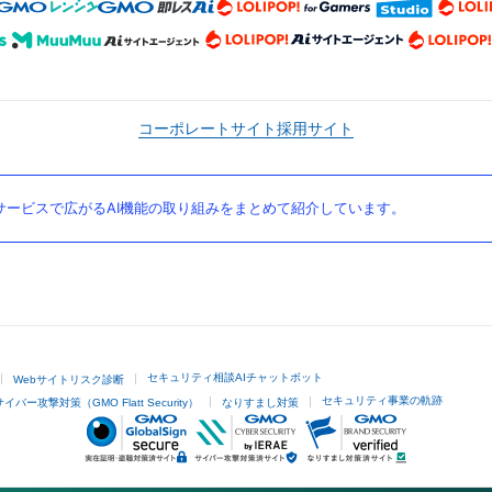
コーポレートサイト
採用サイト
ービスで広がるAI機能の取り組みをまとめて紹介しています。
セキュリティ相談AIチャットボット
Webサイトリスク診断
セキュリティ事業の軌跡
サイバー攻撃対策（GMO Flatt Security）
なりすまし対策