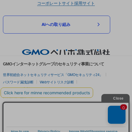
コーポレートサイト
採用サイト
AIへの取り組み
GMOインターネットグループのセキュリティ事業について
世界初総合ネットセキュリティサービス「GMOセキュリティ24」
パスワード漏洩診断
Webサイトリスク診断
セキュリティ相談AIチャットボット
実在証明・盗聴対策
サイバー攻撃対策（GMOサイバーセキュリティ byイエラエ）
サイバー攻撃対策（GMO Flatt Security）
なりすまし対策
セキュリティ事業の軌跡