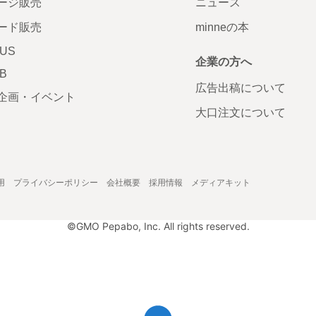
ージ販売
ニュース
ード販売
minneの本
LUS
企業の方へ
AB
広告出稿について
企画・イベント
大口注文について
用
プライバシーポリシー
会社概要
採用情報
メディアキット
©GMO Pepabo, Inc. All rights reserved.