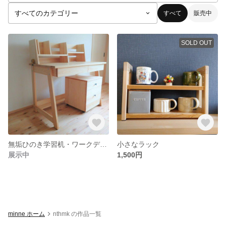
すべて
販売中
SOLD OUT
無垢ひのき学習机・ワークデスク
小さなラック
展示中
1,500円
minne ホーム
nthmk の作品一覧