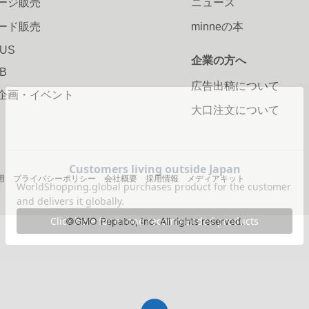
ージ販売
ニュース
ード販売
minneの本
LUS
企業の方へ
AB
広告出稿について
企画・イベント
大口注文について
用
プライバシーポリシー
会社概要
採用情報
メディアキット
©GMO Pepabo, Inc. All rights reserved.