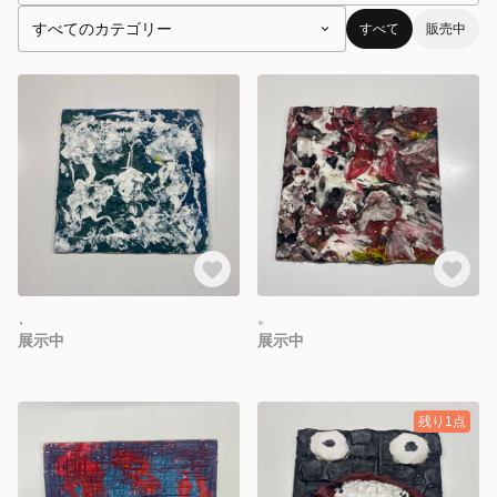
すべて
販売中
、
。
展示中
展示中
残り1点