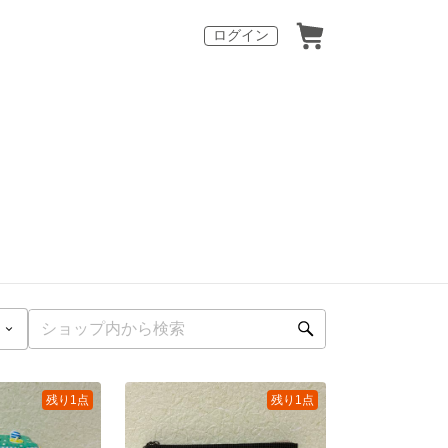
ログイン
残り1点
残り1点