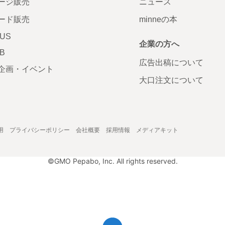
ージ販売
ニュース
ード販売
minneの本
LUS
企業の方へ
AB
広告出稿について
企画・イベント
大口注文について
用
プライバシーポリシー
会社概要
採用情報
メディアキット
©GMO Pepabo, Inc. All rights reserved.