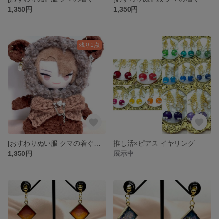
1,350円
1,350円
残り1点
[おすわりぬい服 クマの着ぐるみ] にじぱぺっと ぬい服 ぬい帽子
推し活×ピアス イヤリング
1,350円
展示中