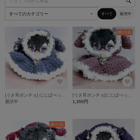
すべて
販売中
残り1点
[うさ耳ポンチョ] にじぱぺっと ぬい服 ぬい帽子
[うさ耳ポンチョ]にじぱぺっと ぬい服 ぬい帽子
展示中
1,350円
残り1点