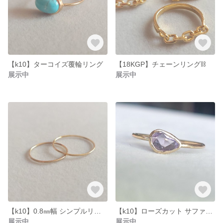
【k10】ターコイズ覆輪リング
【18KGP】チェーンリング⛓️
展示中
展示中
【k10】0.8㎜幅 シンプルリング (k10刻印有)１本売り
【k10】ローズカット サファイアリング
展示中
展示中