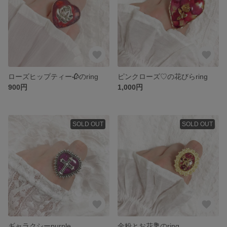
ローズヒップティー🥀のring
ピンクローズ♡の花びらring
900円
1,000円
SOLD OUT
SOLD OUT
ギャラクシーpurple
金粉とお花💐のring