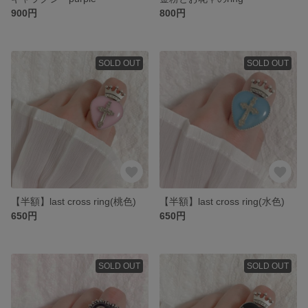
900円
800円
SOLD OUT
SOLD OUT
【半額】last cross ring(桃色)
【半額】last cross ring(水色)
650円
650円
SOLD OUT
SOLD OUT