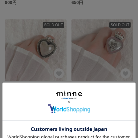
900円
650円
SOLD OUT
SOLD OUT
【半額】シルバー🖤のアンティークring
【半額】愛を呼ぶ天使の ring(くすみピンク)
650円
650円
SOLD OUT
SOLD OUT