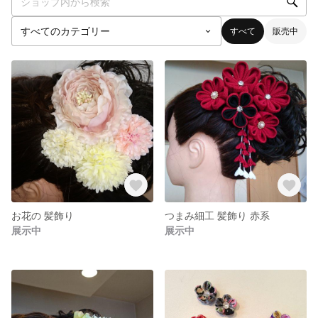
すべて
販売中
お花の 髪飾り
つまみ細工 髪飾り 赤系
展示中
展示中