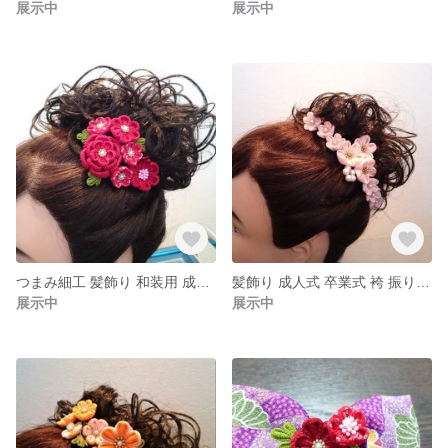
展示中
展示中
つまみ細工 髪飾り 和装用 成人式 卒業式 振り袖 袴
髪飾り 成人式 卒業式 袴 振り袖 つまみ細工 訪問着 留め袖 結婚式 パーティー
展示中
展示中