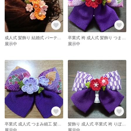
成人式 髪飾り 結婚式 パーティー 卒業式 袴 つまみ細工
卒業式 袴 成人式 髪飾り つまみ細工 りぼん 振り袖
展示中
展示中
卒業式 成人式 つまみ細工 髪飾り りぼん 袴 矢絣
髪飾り 成人式 卒業式 袴 りぼん つまみ細工 矢絣
展示中
展示中