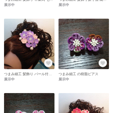
展示中
展示中
つまみ細工 髪飾り パール付き 振り袖 成人式 卒業式 袴
つまみ細工 の樹脂ピアス
展示中
展示中