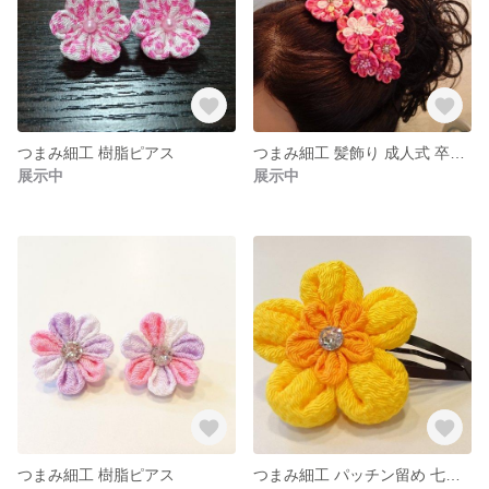
つまみ細工 樹脂ピアス
つまみ細工 髪飾り 成人式 卒業式 振り袖 袴 などの和装に
展示中
展示中
つまみ細工 樹脂ピアス
つまみ細工 パッチン留め 七五三 髪飾り