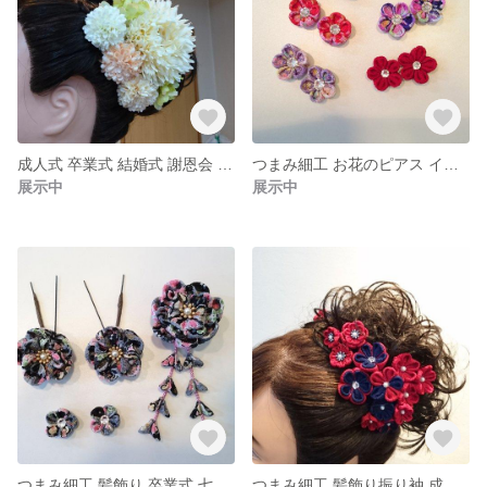
成人式 卒業式 結婚式 謝恩会 パーティー 髪飾り ヘッドドレス つまみ細工
つまみ細工 お花のピアス イヤリング スワロフスキーでキラキラ
展示中
展示中
つまみ細工 髪飾り 卒業式 七五三 結婚式 成人式 耳飾り
つまみ細工 髪飾り振り袖 成人式 卒業式 結婚式 袴