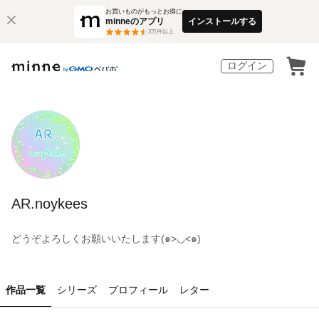
お買いものがもっとお得に
minneのアプリ
インストールする
3
万件以上
ログイン
AR.noykees
どうぞよろしくお願いいたします(๑>◡<๑)
作品一覧
シリーズ
プロフィール
レター