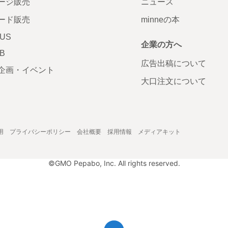
ージ販売
ニュース
ード販売
minneの本
LUS
企業の方へ
AB
広告出稿について
企画・イベント
大口注文について
用
プライバシーポリシー
会社概要
採用情報
メディアキット
©GMO Pepabo, Inc. All rights reserved.