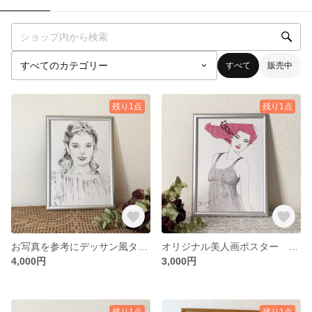
すべて
販売中
残り1点
残り1点
お写真を参考にデッサン風タッチでお客様の大切な家族、お友達、お世話になったあの方等のイラストをお描きします。（オーダーメイド）（人物お1人）
オリジナル美人画ポスター Pinkseth
4,000円
3,000円
残り1点
残り1点