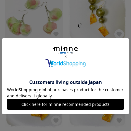
大人かわいい 紫陽花ピアス アシンメトリーセット
フェイク琥珀のピアスC 組合せ変更可能
展示中
展示中