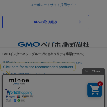
コーポレートサイト
採用サイト
AIへの取り組み
GMOインターネットグループのセキュリティ事業について
世界初総合ネットセキュリティサービス「GMOセキュリティ24」
パスワード漏洩診断
Webサイトリスク診断
セキュリティ相談AIチャットボット
実在証明・盗聴対策
サイバー攻撃対策（GMOサイバーセキュリティ byイエラエ）
サイバー攻撃対策（GMO Flatt Security）
なりすまし対策
セキュリティ事業の軌跡