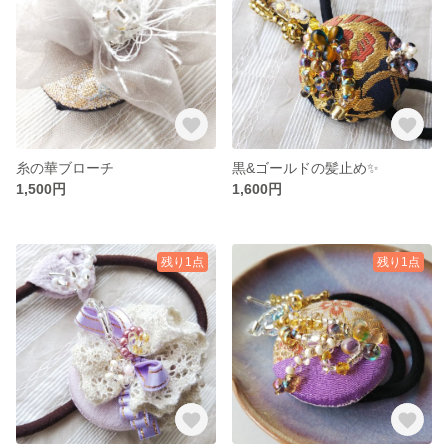
糸の華ブローチ
黒&ゴールドの髪止め✨
1,500円
1,600円
残り1点
残り1点