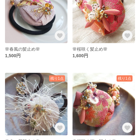
🌸春風の髪止め🌸
🌸桜咲く髪止め🌸
1,500円
1,600円
残り1点
残り1点