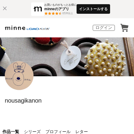
お買いものがもっとお得に
minneのアプリ
インストールする
3
万件以上
ログイン
nousagikanon
作品一覧
シリーズ
プロフィール
レター