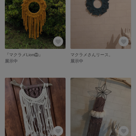
『マクラメLion🦁』
マクラメさんリース。
展示中
展示中