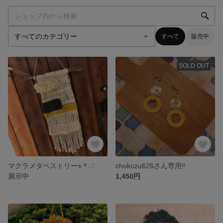
すべて
販売中
SOLD OUT
マクラメタペストリー⭐︎＊◡̈
chokozu626さん専用‼️
展示中
1,450円