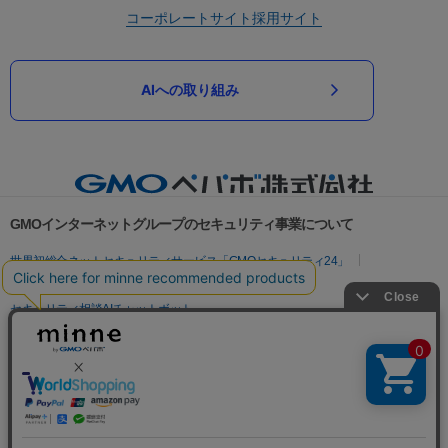
コーポレートサイト
採用サイト
AIへの取り組み
GMOインターネットグループのセキュリティ事業について
世界初総合ネットセキュリティサービス「GMOセキュリティ24」
パスワード漏洩診断
Webサイトリスク診断
セキュリティ相談AIチャットボット
実在証明・盗聴対策
サイバー攻撃対策（GMOサイバーセキュリティ byイエラエ）
サイバー攻撃対策（GMO Flatt Security）
なりすまし対策
セキュリティ事業の軌跡