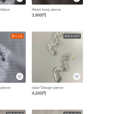
ecklace
Heart hoop pierce
3,900円
残り1点
SOLD OUT
r pierce
clear°Design pierce
4,200円