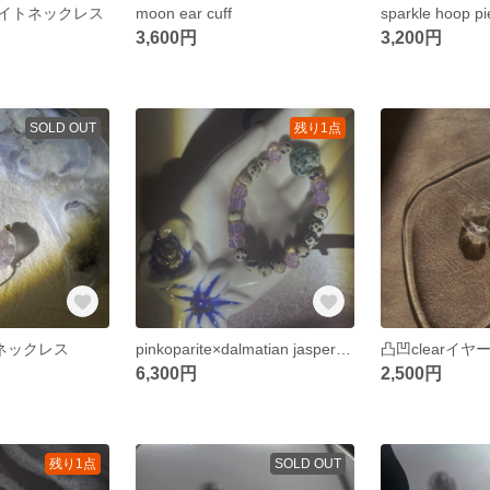
イトネックレス
moon ear cuff
sparkle hoop pi
3,600円
3,200円
SOLD OUT
残り1点
トネックレス
pinkoparite×dalmatian jasper×cyanspotstone 天然石ブレスレット
凸凹clearイヤ
6,300円
2,500円
残り1点
SOLD OUT