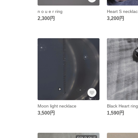
n o u e r ring
Heart S neckla
2,300円
3,200円
Moon light necklace
Black Heart ring
3,500円
1,590円