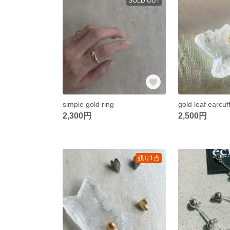
SOLD OUT
simple gold ring
gold leaf earcuf
2,300円
2,500円
残り1点