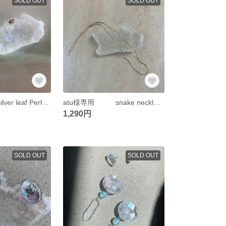
SOLD OUT
SOLD OUT
sale Distortion silver leaf Perl pierce or earring
atu様専用 snake necklace gold
1,290円
SOLD OUT
SOLD OUT