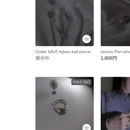
Outlet SALE ◉glass ball pierce
Aurora Perl who
展示中
1,800円
SOLD OUT