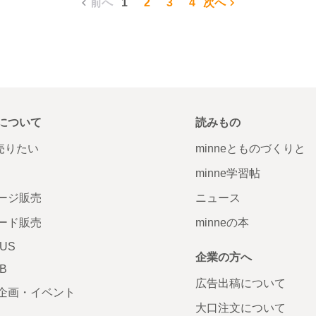
前へ
1
2
3
4
次へ
について
読みもの
で売りたい
minneとものづくりと
minne学習帖
ージ販売
ニュース
ード販売
minneの本
LUS
企業の方へ
AB
広告出稿について
企画・イベント
大口注文について