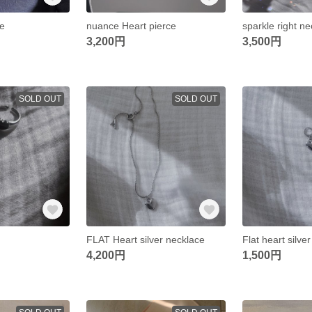
ce
nuance Heart pierce
sparkle right n
3,200円
3,500円
SOLD OUT
SOLD OUT
FLAT Heart silver necklace
Flat heart silve
4,200円
1,500円