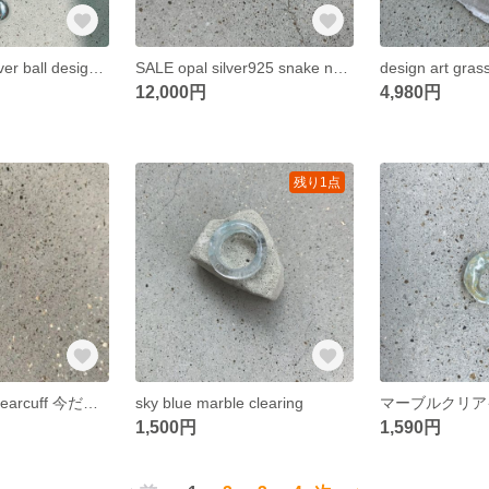
SALE glass &silver ball design earring
SALE opal silver925 snake necklace
design art gras
12,000円
4,980円
残り1点
歪型 太めclearearcuff 今だけ！ 1500↪︎1390
sky blue marble clearing
マーブルクリ
1,500円
1,590円