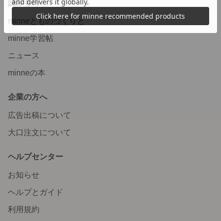
読みもの
minneとものづくりと
minne学習帖
ニュース
minneの本
企業の方へ
広告出稿について
大口注文について
ヘルプセンター
お知らせ
ヘルプとガイド
利用規約