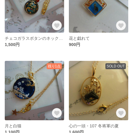
チェコガラスボタンのネックレス
花と戯れて
1,500円
900円
残り1点
SOLD OUT
月と白猫
心の一頭・107 冬将軍の夏
1,100円
1,600円