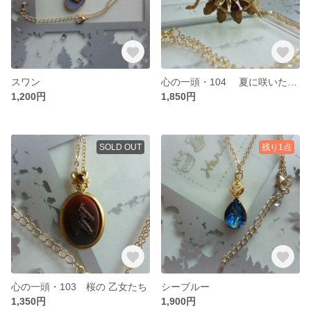
スワン
心の一頭・104 夏に咲いたサクラ
1,200円
1,850円
SOLD OUT
残り1点
心の一頭・103 桜の 乙女たち
シーブルー
1,350円
1,900円