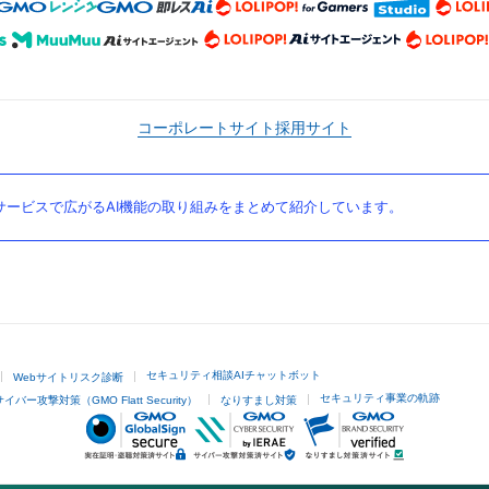
コーポレートサイト
採用サイト
ービスで広がるAI機能の取り組みをまとめて紹介しています。
セキュリティ相談AIチャットボット
Webサイトリスク診断
セキュリティ事業の軌跡
サイバー攻撃対策（GMO Flatt Security）
なりすまし対策