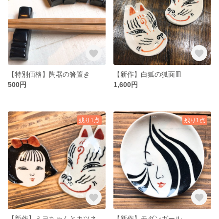
【特別価格】陶器の箸置き
【新作】白狐の狐面皿
500円
1,600円
残り1点
残り1点
【新作】ミヨちゃんとキツネ
【新作】モダンガール