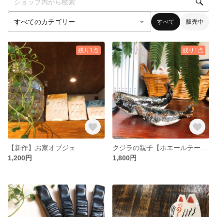
すべて
販売中
残り1点
残り1点
【新作】お家オブジェ
クジラの親子【ホエールテール】
1,200円
1,800円