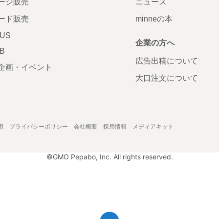
ージ販売
ニュース
ード販売
minneの本
LUS
企業の方へ
AB
広告出稿について
企画・イベント
大口注文について
用
プライバシーポリシー
会社概要
採用情報
メディアキット
©GMO Pepabo, Inc. All rights reserved.