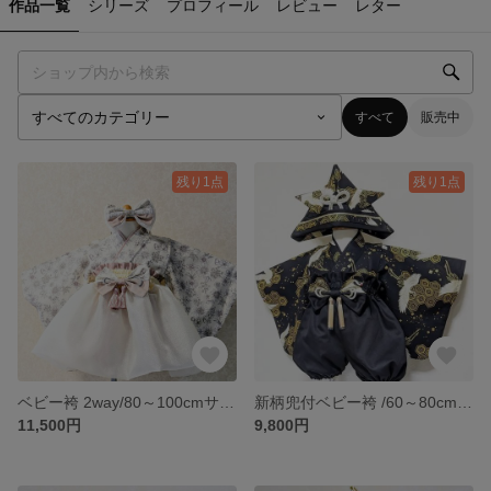
作品一覧
シリーズ
プロフィール
レビュー
レター
すべて
販売中
残り1点
残り1点
ベビー袴 2way/80～100cmサイズ
新柄兜付ベビー袴 /60～80cmサイズ
11,500円
9,800円