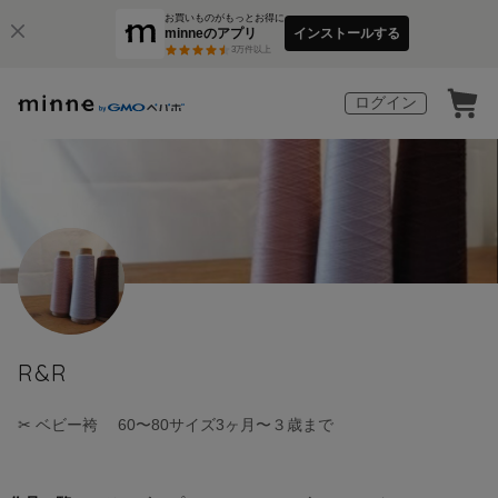
お買いものがもっとお得に
minneのアプリ
インストールする
3
万件以上
ログイン
R&R
✂ ベビー袴 60〜80サイズ3ヶ月〜３歳まで